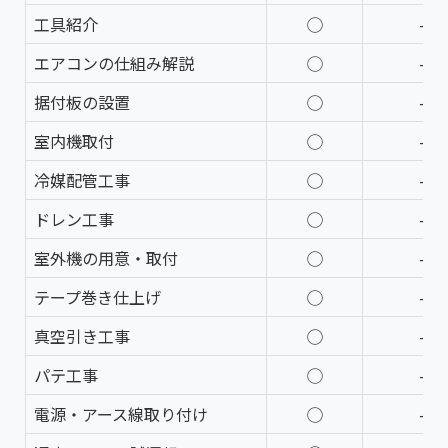
工具紹介
◯
—
エアコンの仕組み解説
◯
—
据付板の設置
◯
—
室内機取付
◯
—
冷媒配管工事
◯
—
ドレン工事
◯
—
室外機の用意・取付
◯
—
テープ巻き仕上げ
◯
—
真空引き工事
◯
—
パテ工事
◯
—
電源・アース線取り付け
◯
—