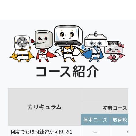
カリキュラム
初級コース
基本コース
取替放題
何度でも取付練習が可能 ※1
—
◯