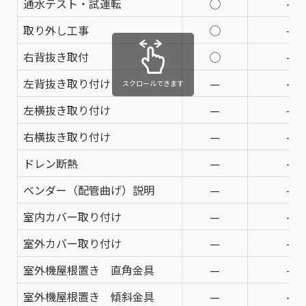
通水テスト・試運転
◯
—
取り外し工事
◯
—
右背抜き取付
◯
—
左背抜き取り付け
—
—
スクロールできます
左横抜き取り付け
—
—
右横抜き取り付け
—
—
ドレン断熱
—
—
ベンダー（配管曲げ）説明
—
—
室内カバー取り付け
—
—
室外カバー取り付け
—
—
室外機屋根置き 直角金具
—
—
室外機屋根置き 傾斜金具
—
—